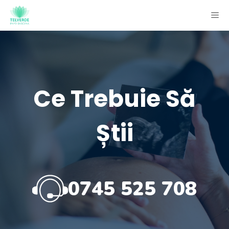
Skip
ME
to
content
Ce Trebuie Să
Știi
0745 525 708