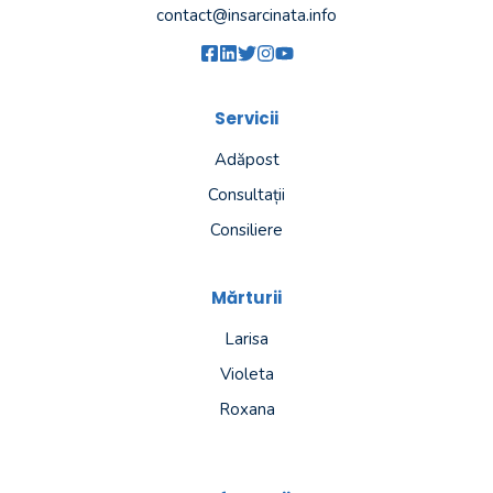
contact@insarcinata.info
Servicii
Adăpost
Consultații
Consiliere
Mărturii
Larisa
Violeta
Roxana